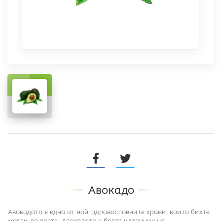
Авокадо
Авокадото е една от най-здравословните храни, които бихте
могли да ядете. Авокадото е богат източник на