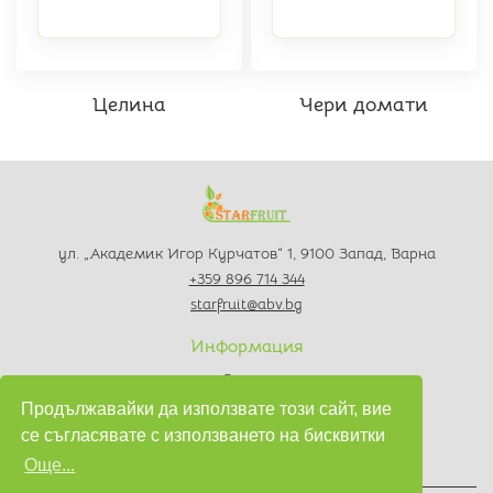
Целина
Чери домати
ул. „Академик Игор Курчатов“ 1, 9100 Запад, Варна
+359 896 714 344
starfruit@abv.bg
Информация
За нас
Контакти
Продължавайки да използвате този сайт, вие
Политика за поверителност
се съгласявате с използването на бисквитки
Условия за използване
Още...