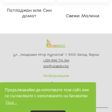
Патладжан или Син
домат
Свежи Малини
ул. „Академик Игор Курчатов“ 1, 9100 Запад, Варна
+359 896 714 344
starfruit@abv.bg
Информация
За нас
Контакти
Продължавайки да използвате този сайт, вие
Политика за поверителност
се съгласявате с използването на бисквитки
Условия за използване
Още...