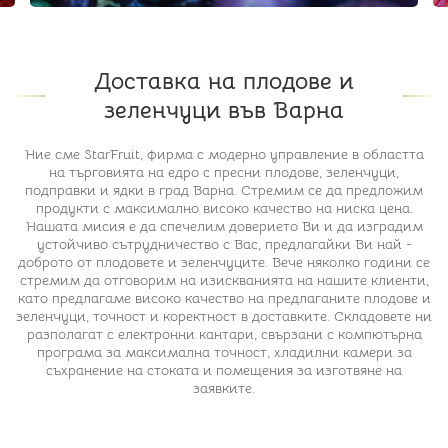
Доставка на плодове и
зеленчуци във Варна
Ние сме StarFruit, фирма с модерно управление в областта
на търговията на едро с пресни плодове, зеленчуци,
подправки и ядки в град Варна. Стремим се да предложим
продукти с максимално високо качество на ниска цена.
Нашата мисия е да спечелим доверието Ви и да изградим
устойчиво сътрудничество с Вас, предлагайки Ви най -
доброто от плодовете и зеленчуците. Вече няколко години се
стремим да отговорим на изискванията на нашите клиенти,
като предлагаме високо качество на предлаганите плодове и
зеленчуци, точност и коректност в доставките. Складовете ни
разполагат с електронни кантари, свързани с компютърна
програма за максимална точност, хладилни камери за
съхранение на стоката и помещения за изготвяне на
заявките.