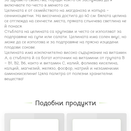
включвате по-често в менюто си.
Целината е от семейството на магданоза и копъра –
сенникоцветни. На височина достига до 40 см. Бялата целина
се отглежда на сенчести места, пряката слънчева светлина не
й понася.
Стъблата на целината са хрупкави и често се използват за
подправяне на супи или салати. Целината има солен вкус, но
може да се използва и за подправяне на прясно изцедени
плодови сокове.
Целината има изключително високо съдържание на витамин
А, а стъблата й са богат източник на витамини от групата В
– В1, В2, В6, както и витамин С, калий, фолиева киселина,
калций, магнезий, желязо, фосфор, натрий и незаменими
аминокиселини! Цяла палитра от полезни хранителни
вещества!
Подобни продукти