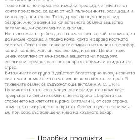
Това е напълно нормално, имайки предвид, че тиквите, от
които произлиза, са една от най-пълноценните, засищащи и
хипоалергенни храни. То съдържа в концентриран вид
безброй много важни за качествената обмяна вещества
витамини, микроелементи и ензими.
На първо място трябва да се спомене цинка, който помага, за
да имаме красива и гладка кожа, както и здрава костната
система. Освен това тиквените семки са източник на фосфор,
калий, калций, манган, желязо, мед и селен. Целият този
ценен комплекс от минерални вещества ни поддържа
енергични, предпазва от остеопороза, анемия и охидативен
стрес.
Витамините от група В действат благотворно върху нервната
система и помагат за намаляване на лошия холестерол. В
тиквените семки се съдържат още витамин А, С, Е и К.
Наличието на толкова мощен антиоксидантен комплекс
превръща тиквените семки в ценна храна в борбата със
стареенето на клетките и рака. Витамин К, от своя страна,
помага за съсирването на кръвта. Особено ценен е приемът
му при хора със завишени нива на кръвната захар.
Подобни продукти