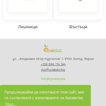
Лешници
Фъстъци
ул. „Академик Игор Курчатов“ 1, 9100 Запад, Варна
+359 896 714 344
starfruit@abv.bg
Информация
За нас
Контакти
Продължавайки да използвате този сайт, вие
Политика за поверителност
се съгласявате с използването на бисквитки
Условия за използване
Още...