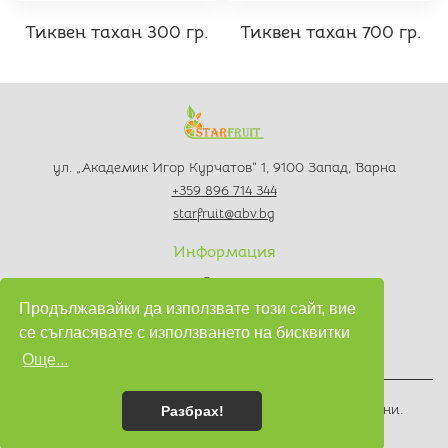
Тиквен тахан 300 гр.
Тиквен тахан 700 гр.
ул. „Академик Игор Курчатов“ 1, 9100 Запад, Варна
+359 896 714 344
starfruit@abv.bg
Информация
За нас
Контакти
Продължавайки да използвате този сайт, вие
Политика за поверителност
се съгласявате с използването на бисквитки
Условия за използване
Още...
© 2022
Доставка от Starfruit
. Всички права запазени.
Разбрах!
Изработка на софтуер
от
Wollow